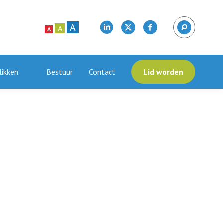
A
A
A
likken
Bestuur
Contact
Lid worden